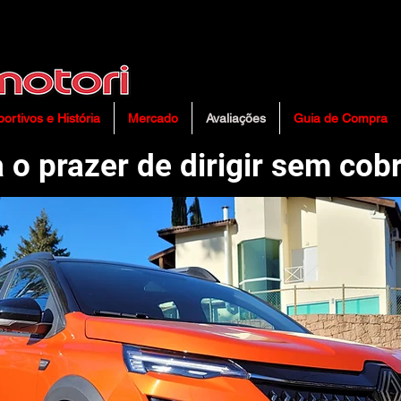
com/ns.html?id=GTM-PSG38HQW"height="0" width="0" style="display:none;visibility:hidden">
ortivos e História
Mercado
Avaliações
Guia de Compra
 o prazer de dirigir sem cob