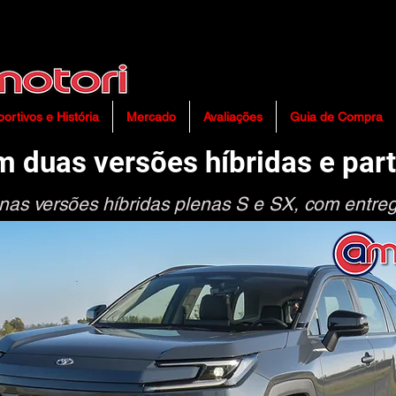
com/ns.html?id=GTM-PSG38HQW"height="0" width="0" style="display:none;visibility:hidden">
ortivos e História
Mercado
Avaliações
Guia de Compra
 duas versões híbridas e part
as versões híbridas plenas S e SX, com entreg