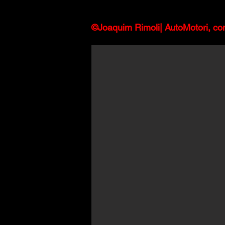
©Joaquim Rimoli| AutoMotori, co