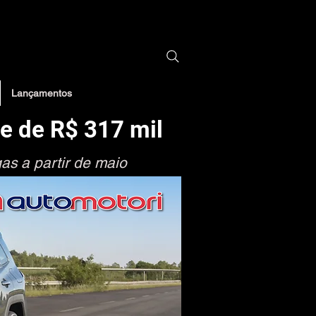
automoveis
</iframe></noscript><!-- End Google Tag Manager (noscript) -->
carro eletrico
ferrari
carro byd
um carro novo
Lançamentos
e de R$ 317 mil
as a partir de maio